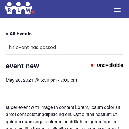
Skip
to
content
« All Events
This event has passed.
event new
Unavailable
May 26, 2021 @ 5:30 pm
-
7:00 pm
super event with image in content Lorem, ipsum dolor sit
amet consectetur adipisicing elit. Optio nihil nostrum ut
quidem quos sequi dolorum cupiditate aliquam repellat
quae mollitia ipsam, distinctio molestias commodi quasi