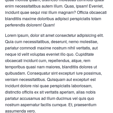
enim necessitatibus autem illum. Quas, ipsam! Eveniet,
incidunt quae sequi nisi illum magnam? Officia obcaecati
blanditiis maxime doloribus adipisci perspiciatis totam
perferendis dolorem! Quam!
Lorem ipsum, dolor sit amet consectetur adipisicing elit.
Quia cum necessitatibus, deserunt, nemo molestiae,
pariatur commodi maxime nostrum nihil veritatis, aut
neque id velit voluptas eveniet illo quo. Cupiditate
obcaecati incidunt cum, repellendus, atque, rem
temporibus quasi nam maiores, blanditiis dolores ut
quibusdam. Consequatur sint excepturi iure possimus,
veniam necessitatibus. Quisquam aut excepturi est
incidunt dolore nisi quae perspiciatis laboriosam,
distinctio officiis ex sit veritatis aperiam, alias nobis
pariatur accusamus ad illum ducimus vel quis quo
nostrum aspernatur facilis cumque. Et, praesentium
assumenda vero.